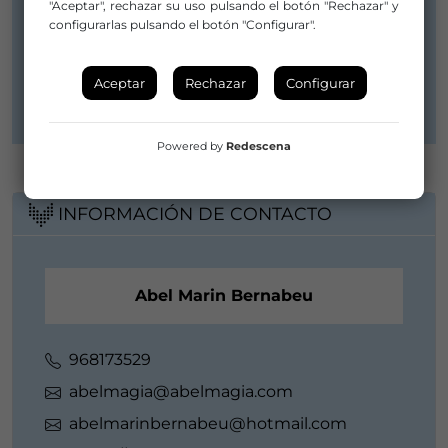
"Aceptar", rechazar su uso pulsando el botón "Rechazar" y
Leon Felipe 6
configurarlas pulsando el botón "Configurar".
30739 Torre Pacheco
Murcia
Región de Murcia
Aceptar
Rechazar
Configurar
Powered by
Redescena
INFORMACIÓN DE CONTACTO
Abel Marin Bernabeu
968173529
abelmagia@abelmagia.com
abelmarinbernabeu@hotmail.com