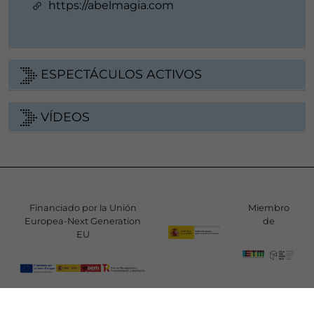
https://abelmagia.com
ESPECTÁCULOS ACTIVOS
VÍDEOS
Financiado por la Unión
Miembro
Europea-Next Generation
de
EU