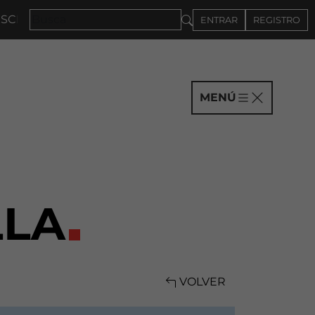
NA 2027 · CONVOCATORIA A COMPAÑÍAS HASTA EL 4D
ENTRAR
REGISTRO
MENÚ
LLA
VOLVER