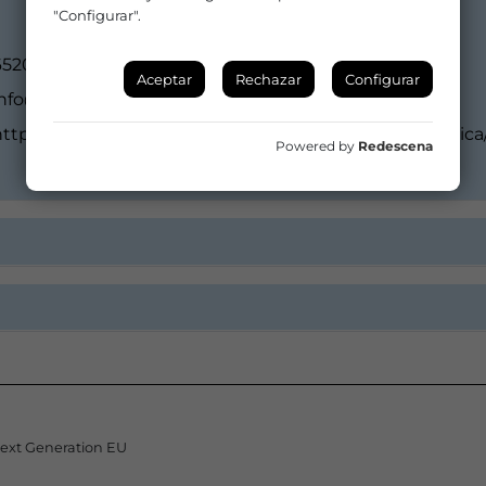
"Configurar".
652078443 / 954951293
Aceptar
Rechazar
Configurar
info@elenacarrascal.com
ttps://www.elenacarrascal.com/web/distribucion/musica/
Powered by
Redescena
Next Generation EU