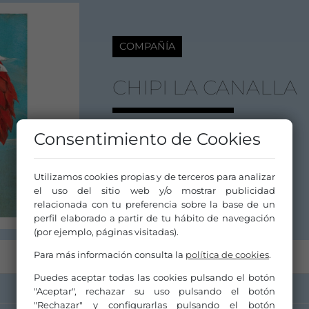
COMPAÑÍA
CHIPI LA CANALLA
Calle Jesús del Gran Poder, 139
Consentimiento de Cookies
41002 Sevilla
Sevilla
Andalucía
Utilizamos cookies propias y de terceros para analizar
el uso del sitio web y/o mostrar publicidad
relacionada con tu preferencia sobre la base de un
perfil elaborado a partir de tu hábito de navegación
(por ejemplo, páginas visitadas).
Para más información consulta la
política de cookies
.
Puedes aceptar todas las cookies pulsando el botón
"Aceptar", rechazar su uso pulsando el botón
"Rechazar" y configurarlas pulsando el botón