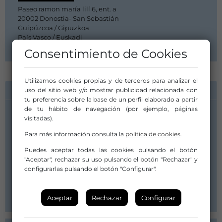
Paseo ramon maría lilí 6, ent. a
20002 Donostia- San Sebastián
Guipúzcoa / Gipuzkoa
País Vasco / Euskadi
Consentimiento de Cookies
Utilizamos cookies propias y de terceros para analizar el
INFORMACIÓN DE CONTACTO
uso del sitio web y/o mostrar publicidad relacionada con
tu preferencia sobre la base de un perfil elaborado a partir
de tu hábito de navegación (por ejemplo, páginas
visitadas).
Lander Briones
Para más información consulta la
política de cookies
.
685728841
Puedes aceptar todas las cookies pulsando el botón
"Aceptar", rechazar su uso pulsando el botón "Rechazar" y
info@zirkuss.eus
configurarlas pulsando el botón "Configurar".
info@zirkuss.eus
https://www.zirkuss.eus
Aceptar
Rechazar
Configurar