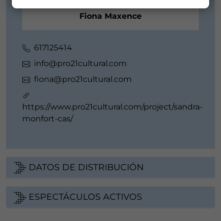
Fiona Maxence
617125414
info@pro21cultural.com
fiona@pro21cultural.com
https://www.pro21cultural.com/project/sandra-
monfort-cas/
DATOS DE DISTRIBUCIÓN
ESPECTÁCULOS ACTIVOS