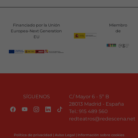
Financiado por la Unión
Miembro
Europea-Next Generation
de
EU
SÍGUENOS
C/ Mayor 6 - 5º B
28013 Madrid - España
Tel.:
915 489 560
redteatros@redescena.net
Política de privacidad
|
Aviso Legal
|
Información sobre cookies