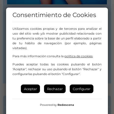
Consentimiento de Cookies
COMPAÑÍA
Utilizamos cookies propias y de terceros para analizar el
SANDRA MONFORT
uso del sitio web y/o mostrar publicidad relacionada con
tu preferencia sobre la base de un perfil elaborado a partir
de tu hábito de navegación (por ejemplo, páginas
visitadas).
Calle Joan Mercader, 34, bajo
46011 Valencia
Para más información consulta la
política de cookies
.
Valencia
Puedes aceptar todas las cookies pulsando el botón
C.Valenciana
"Aceptar", rechazar su uso pulsando el botón "Rechazar" y
configurarlas pulsando el botón "Configurar".
Aceptar
Rechazar
Configurar
INFORMACIÓN DE CONTACTO
Powered by
Redescena