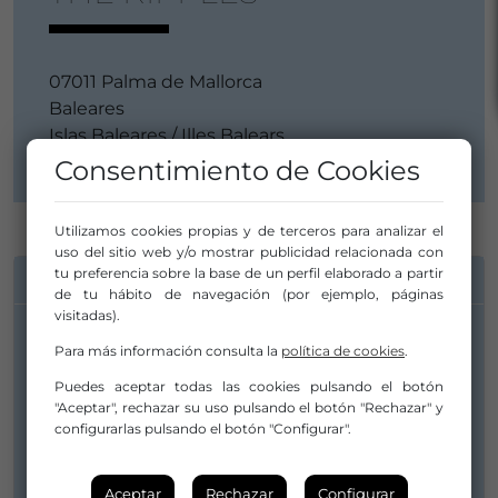
07011 Palma de Mallorca
Baleares
Islas Baleares / Illes Balears
Consentimiento de Cookies
Utilizamos cookies propias y de terceros para analizar el
uso del sitio web y/o mostrar publicidad relacionada con
tu preferencia sobre la base de un perfil elaborado a partir
INFORMACIÓN DE CONTACTO
de tu hábito de navegación (por ejemplo, páginas
visitadas).
Para más información consulta la
política de cookies
.
Toni Sbert
Puedes aceptar todas las cookies pulsando el botón
"Aceptar", rechazar su uso pulsando el botón "Rechazar" y
configurarlas pulsando el botón "Configurar".
646822427
theripplesboys@gmail.com
Aceptar
Rechazar
Configurar