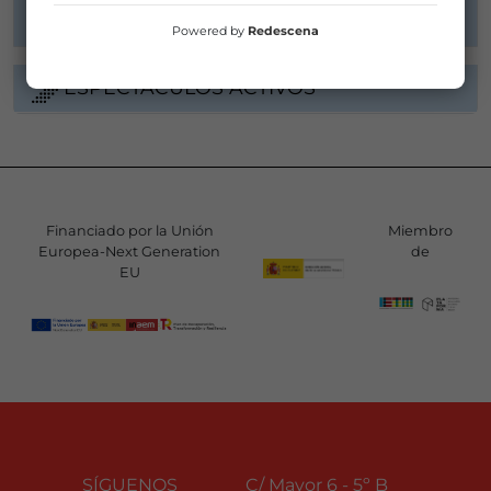
Powered by
Redescena
ESPECTÁCULOS ACTIVOS
Financiado por la Unión
Miembro
Europea-Next Generation
de
EU
SÍGUENOS
C/ Mayor 6 - 5º B