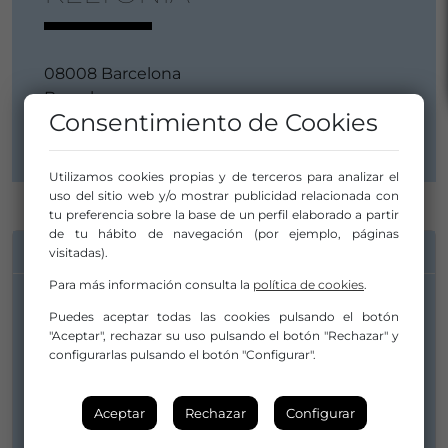
08008 Barcelona
Barcelona
Consentimiento de Cookies
Cataluña / Catalunya
Utilizamos cookies propias y de terceros para analizar el
uso del sitio web y/o mostrar publicidad relacionada con
tu preferencia sobre la base de un perfil elaborado a partir
de tu hábito de navegación (por ejemplo, páginas
INFORMACIÓN DE CONTACTO
visitadas).
Para más información consulta la
política de cookies
.
Puedes aceptar todas las cookies pulsando el botón
Fletcher Fran Aloma
"Aceptar", rechazar su uso pulsando el botón "Rechazar" y
configurarlas pulsando el botón "Configurar".
609937150
Aceptar
Rechazar
Configurar
delorgans@gmail.com