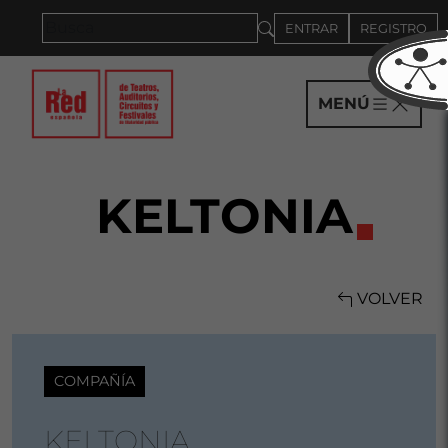
Saltar al panel PAU
ENTRAR
REGISTRO
MENÚ
KELTONIA
VOLVER
COMPAÑÍA
KELTONIA