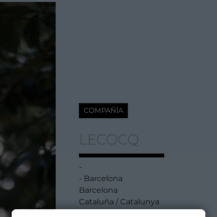
COMPAÑÍA
LECOCQ
-
- Barcelona
Barcelona
Cataluña / Catalunya