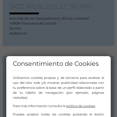
JAZZ WORLD ELECTRONIC
Avenida de los Trabajadores 2, oficina 4 planta1
41808 villanueva del ariscal
Sevilla
Andalucía
INFORMACIÓN DE CONTACTO
Consentimiento de Cookies
Utilizamos cookies propias y de terceros para analizar el
uso del sitio web y/o mostrar publicidad relacionada con
tu preferencia sobre la base de un perfil elaborado a partir
de tu hábito de navegación (por ejemplo, páginas
visitadas).
Para más información consulta la
política de cookies
.
Puedes aceptar todas las cookies pulsando el botón