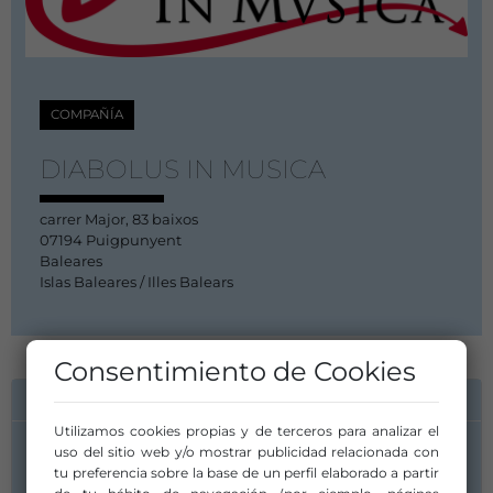
COMPAÑÍA
DIABOLUS IN MUSICA
carrer Major, 83 baixos
07194 Puigpunyent
Baleares
Islas Baleares / Illes Balears
Consentimiento de Cookies
INFORMACIÓN DE CONTACTO
Utilizamos cookies propias y de terceros para analizar el
uso del sitio web y/o mostrar publicidad relacionada con
tu preferencia sobre la base de un perfil elaborado a partir