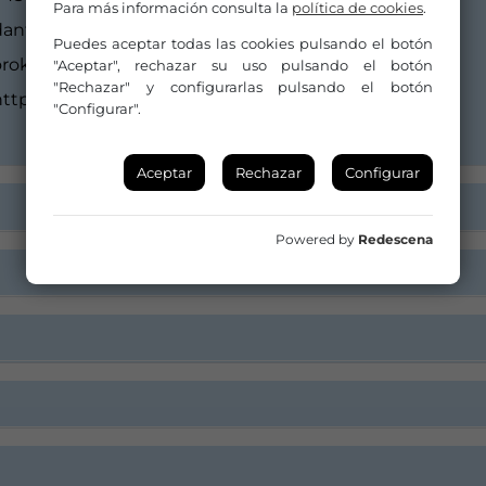
Para más información consulta la
política de cookies
.
dantzaz@dantzaz.eus
Puedes aceptar todas las cookies pulsando el botón
orok@dantzaz.eus
"Aceptar", rechazar su uso pulsando el botón
"Rechazar" y configurarlas pulsando el botón
http://www.dantzaz.eus
"Configurar".
Aceptar
Rechazar
Configurar
Powered by
Redescena