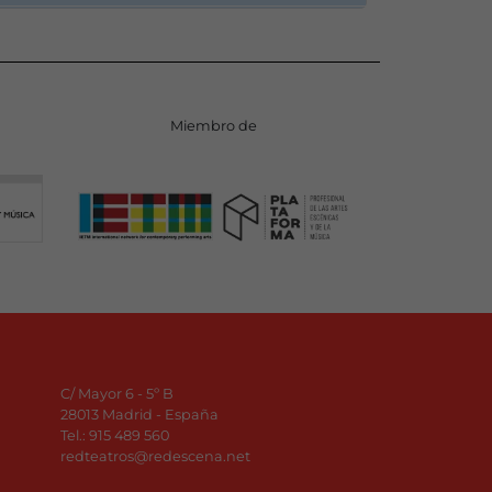
Miembro de
C/ Mayor 6 - 5º B
28013 Madrid - España
Tel.:
915 489 560
redteatros@redescena.net