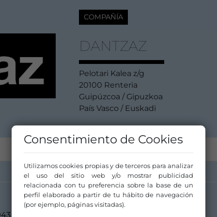
COMPAÑÍA
DANTZAZ
Pelotari Kalea z/g
20100 Renteria
Guipúzcoa / Gipuzkoa
País Vasco / Euskadi
Consentimiento de Cookies
Utilizamos cookies propias y de terceros para analizar
el uso del sitio web y/o mostrar publicidad
relacionada con tu preferencia sobre la base de un
perfil elaborado a partir de tu hábito de navegación
(por ejemplo, páginas visitadas).
943 021136/629 889826