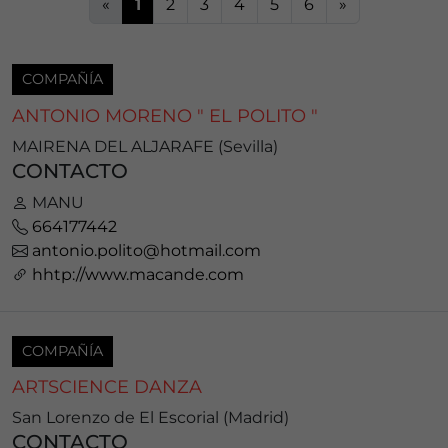
«
1
2
3
4
5
6
»
COMPAÑÍA
ANTONIO MORENO " EL POLITO "
MAIRENA DEL ALJARAFE (Sevilla)
CONTACTO
MANU
664177442
antonio.polito@hotmail.com
hhtp://www.macande.com
COMPAÑÍA
ARTSCIENCE DANZA
San Lorenzo de El Escorial (Madrid)
CONTACTO