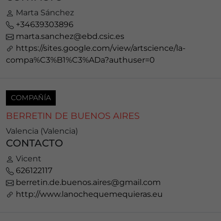
Marta Sánchez
+34639303896
marta.sanchez@ebd.csic.es
https://sites.google.com/view/artscience/la-
compa%C3%B1%C3%ADa?authuser=0
COMPAÑÍA
BERRETIN DE BUENOS AIRES
Valencia (Valencia)
CONTACTO
Vicent
626122117
berretin.de.buenos.aires@gmail.com
http://www.lanochequemequieras.eu