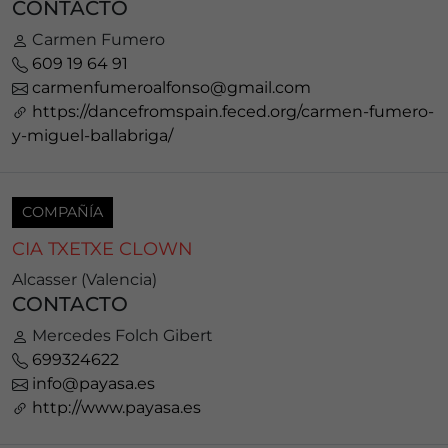
CONTACTO
Carmen Fumero
609 19 64 91
carmenfumeroalfonso@gmail.com
https://dancefromspain.feced.org/carmen-fumero-
y-miguel-ballabriga/
COMPAÑÍA
CIA TXETXE CLOWN
Alcasser (Valencia)
CONTACTO
Mercedes Folch Gibert
699324622
info@payasa.es
http://www.payasa.es