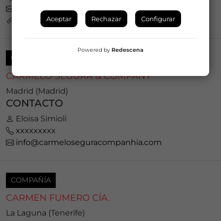
jota@jazzazza.com
Aceptar
Rechazar
Configurar
https://bratiamusic.com/es/bratia-3/
Powered by
Redescena
COMPAÑÍA
CARMELO SEGURA & COMPANY
Madrid (Madrid)
CONTACTO
Eloisa Simioli
xxxxxxxxx
info@carmeloseguracompanhia.com
COMPAÑÍA
CARMEN FUMERO CÍA.
La Laguna (Tenerife)