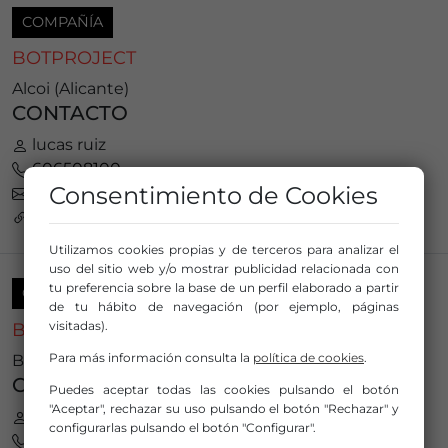
COMPAÑÍA
BOTPROJECT
Alcoi (Alicante)
CONTACTO
lucas ruiz
606508100
Consentimiento de Cookies
botproject@hotmail.com
https://www.botproject.es
Utilizamos cookies propias y de terceros para analizar el
uso del sitio web y/o mostrar publicidad relacionada con
tu preferencia sobre la base de un perfil elaborado a partir
COMPAÑÍA
de tu hábito de navegación (por ejemplo, páginas
visitadas).
BRATIA
Para más información consulta la
política de cookies
.
Barcelona (Barcelona)
CONTACTO
Puedes aceptar todas las cookies pulsando el botón
"Aceptar", rechazar su uso pulsando el botón "Rechazar" y
José Joaquín Baeza Lacárcel
configurarlas pulsando el botón "Configurar".
616599751