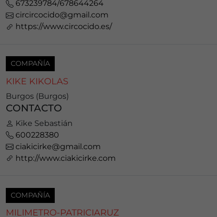
673239784/678644264
circircocido@gmail.com
https://www.circocido.es/
COMPAÑÍA
KIKE KIKOLAS
Burgos (Burgos)
CONTACTO
Kike Sebastián
600228380
ciakicirke@gmail.com
http://www.ciakicirke.com
COMPAÑÍA
MILIMETRO-PATRICIARUZ