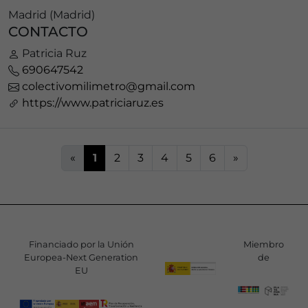
Madrid (Madrid)
CONTACTO
Patricia Ruz
690647542
colectivomilimetro@gmail.com
https://www.patriciaruz.es
«
1
2
3
4
5
6
»
Financiado por la Unión
Miembro
Europea-Next Generation
de
EU