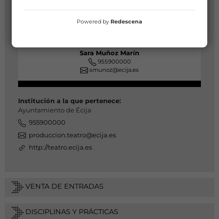
Powered by
Redescena
Sara Muñoz Marín
955900000
smunoz@ecija.es
Institución a la que pertenece:
Ayuntamiento de Écija
955900000
produccion.teatro@ecija.es
http://teatro.ecija.es
VENTA DE ENTRADAS
DISCIPLINAS Y PRÁCTICAS