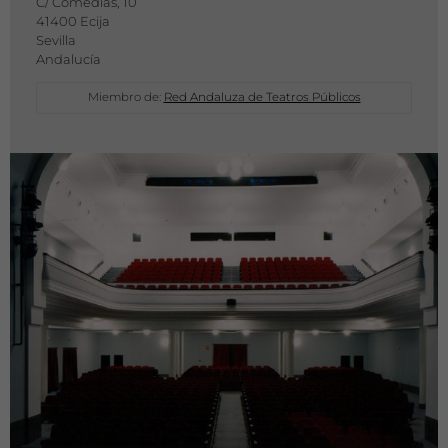
C/ Comedias, 10
41400 Ecija
Sevilla
Andalucía
Miembro de:
Red Andaluza de Teatros Públicos