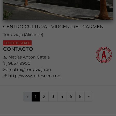
CENTRO CULTURAL VIRGEN DEL CARMEN
Torrevieja (Alicante)
SOCIO DE LA RED
CONTACTO
Matías Antón Catalá
965719900
teatro@torrevieja.eu
http://www.redescena.net
«
1
2
3
4
5
6
»