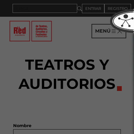
Saltar al panel PAU
ENTRAR
REGISTRO
MENÚ
TEATROS Y
AUDITORIOS
Nombre