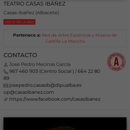
TEATRO CASAS IBÁÑEZ
Casas-Ibañez (Albacete)
SOCIO DE LA RED
Pertenece a:
Red de Artes Escénicas y Música de
Castilla-La Mancha
CONTACTO
José Pedro Mecinas García
967 460 903 (Centro Social ) / 664 22 80
89
josepedro.casasib@dipualba.es
up@casasibanez.com
https://www.facebook.com/casasibanez