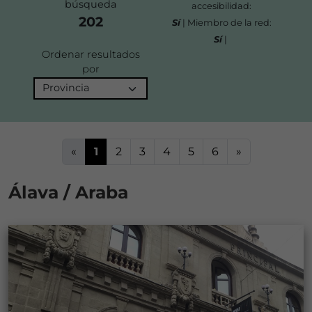
búsqueda
accesibilidad:
202
Sí
| Miembro de la red:
Sí
|
Ordenar resultados
por
«
1
2
3
4
5
6
»
Álava / Araba