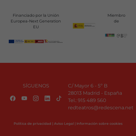
Financiado por la Unión
Miembro
Europea-Next Generation
de
EU
SÍGUENOS
C/ Mayor 6 - 5º B
28013 Madrid - España
Tel.:
915 489 560
redteatros@redescena.net
Política de privacidad
|
Aviso Legal
|
Información sobre cookies