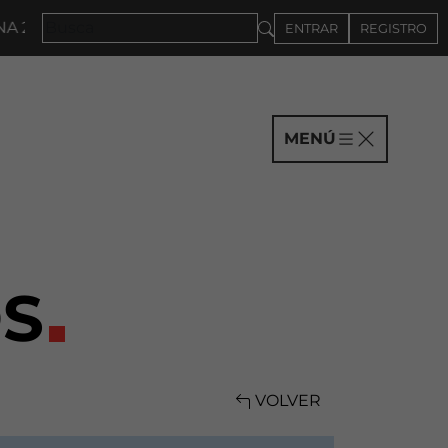
027 · CONVOCATORIA A COMPAÑÍAS HASTA EL 4DE SE
ENTRAR
REGISTRO
MENÚ
S
VOLVER