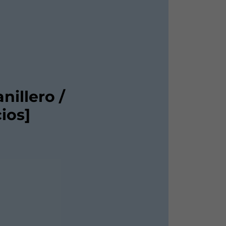
nillero /
ios]