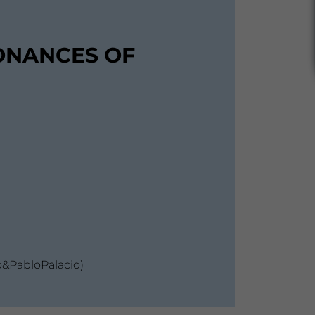
ONANCES OF
&PabloPalacio)