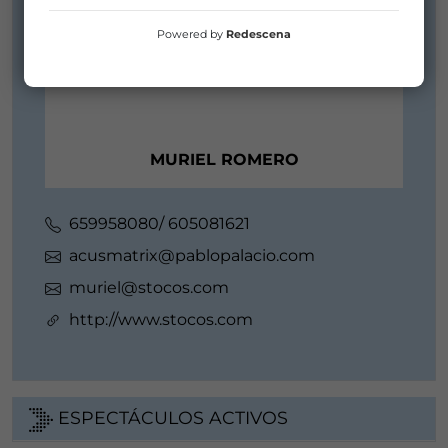
Powered by
Redescena
MURIEL ROMERO
659958080/ 605081621
acusmatrix@pablopalacio.com
muriel@stocos.com
http://www.stocos.com
ESPECTÁCULOS ACTIVOS