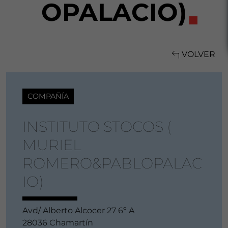
OPALACIO)
VOLVER
COMPAÑÍA
INSTITUTO STOCOS (
MURIEL
ROMERO&PABLOPALAC
IO)
Avd/ Alberto Alcocer 27 6º A
28036 Chamartín