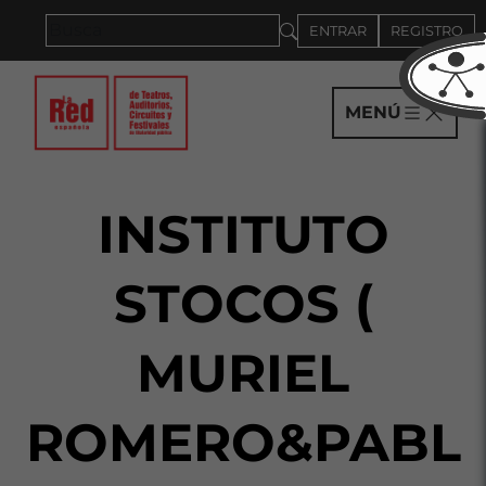
Saltar al panel PAU
ENTRAR
REGISTRO
MENÚ
INSTITUTO
STOCOS (
MURIEL
ROMERO&PABL