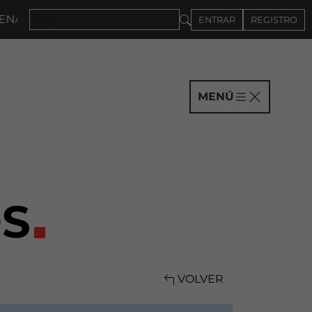
2027 · CONVOCATORIA A COMPAÑÍAS HASTA EL 4DE S
ENTRAR
REGISTRO
MENÚ
S
VOLVER