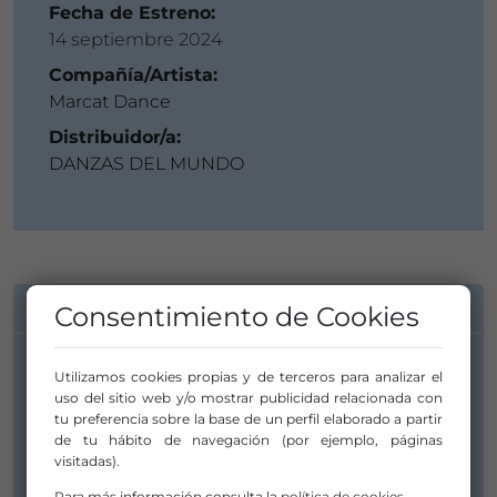
Fecha de Estreno:
14 septiembre 2024
Compañía/Artista:
Marcat Dance
Distribuidor/a:
DANZAS DEL MUNDO
INFORMACIÓN DE CONTACTO
Consentimiento de Cookies
Utilizamos cookies propias y de terceros para analizar el
Compañía/Artista:
uso del sitio web y/o mostrar publicidad relacionada con
Marcat Dance
tu preferencia sobre la base de un perfil elaborado a partir
de tu hábito de navegación (por ejemplo, páginas
marcatdance@gmail.com
visitadas).
marcatdance@danzasdelmundo.com
Para más información consulta la
política de cookies
.