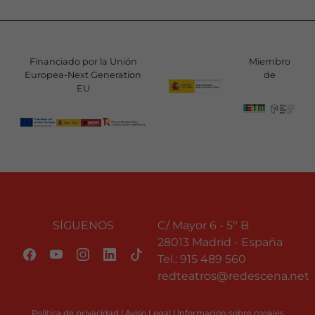
Financiado por la Unión
Miembro
Europea-Next Generation
de
EU
SÍGUENOS
C/ Mayor 6 - 5º B
28013 Madrid - España
Tel.:
915 489 560
redteatros@redescena.net
Política de privacidad
|
Aviso Legal
|
Información sobre cookies