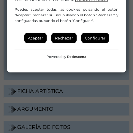
654 030 355
Puedes aceptar todas las cookies pulsando el botón
"Aceptar", rechazar su uso pulsando el botón "Rechazar" y
Distribuidor/a:
configurarlas pulsando el botón "Configurar".
DANZAS DEL MUNDO
claudiamorgana@danzasdelmundo.com
Aceptar
Rechazar
Configurar
info@danzasdelmundo.com
678581018
Powered by
Redescena
Web
FICHA ARTÍSTICA
ARGUMENTO
GALERÍA DE FOTOS