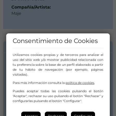
Compañía/Artista:
Maje
Consentimiento de Cookies
INFORMACIÓN DE CONTACTO
Utilizamos cookies propias y de terceros para analizar el
uso del sitio web y/o mostrar publicidad relacionada con
Compañía/Artista:
tu preferencia sobre la base de un perfil elaborado a partir
de tu hábito de navegación (por ejemplo, páginas
Maje
visitadas).
contact.maje@gmail.com
Para más información consulta la
política de cookies
.
jenni@compagniemaje.art
Puedes aceptar todas las cookies pulsando el botón
640907033
"Aceptar", rechazar su uso pulsando el botón "Rechazar" y
configurarlas pulsando el botón "Configurar".
Web
Aceptar
Rechazar
Configurar