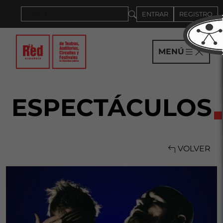
Saltar al panel PAU
ENTRAR
REGISTRO
MENÚ
ESPECTÁCULOS
VOLVER