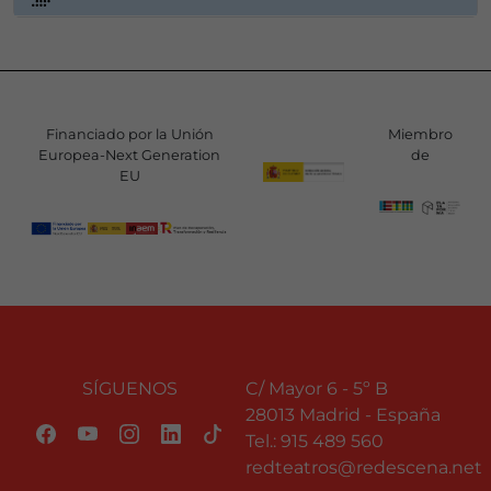
Financiado por la Unión
Miembro
Europea-Next Generation
de
EU
SÍGUENOS
C/ Mayor 6 - 5º B
28013 Madrid - España
Tel.:
915 489 560
redteatros@redescena.net