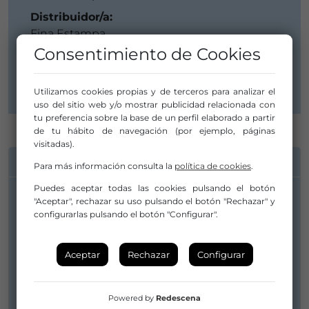
Distribuidor/a:
Fina Estampa
Consentimiento de Cookies
Discográfica:
Sony
Utilizamos cookies propias y de terceros para analizar el
uso del sitio web y/o mostrar publicidad relacionada con
tu preferencia sobre la base de un perfil elaborado a partir
de tu hábito de navegación (por ejemplo, páginas
visitadas).
INFORMACIÓN DE CONTACTO
Para más información consulta la
política de cookies
.
Puedes aceptar todas las cookies pulsando el botón
"Aceptar", rechazar su uso pulsando el botón "Rechazar" y
Artista/Grupo:
configurarlas pulsando el botón "Configurar".
Fina Estampa
prod@finaestampa.es
Aceptar
Rechazar
Configurar
gerardo.sanz@finaestampa.es
676 753 973
Powered by
Redescena