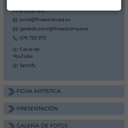
Distribuidor/a:
Fina Estampa
prod@finaestampa.es
gerardo.sanz@finaestampa.es
676 753 973
Canal de
YouTube
Spotify
FICHA ARTÍSTICA
PRESENTACIÓN
GALERÍA DE FOTOS