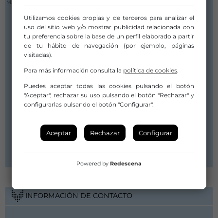
Maemía Company
Utilizamos cookies propias y de terceros para analizar el
TEATRO
uso del sitio web y/o mostrar publicidad relacionada con
tu preferencia sobre la base de un perfil elaborado a partir
Más allá del Avatar
de tu hábito de navegación (por ejemplo, páginas
visitadas).
Subgénero:
Para más información consulta la
política de cookies
.
Teatro contemporáneo
Puedes aceptar todas las cookies pulsando el botón
Duración:
"Aceptar", rechazar su uso pulsando el botón "Rechazar" y
00:55
configurarlas pulsando el botón "Configurar".
Compañía/Artista:
Maemía Company
Aceptar
Rechazar
Configurar
Distribuidor/a:
Maemía Company
Powered by
Redescena
INFORMACIÓN DE CONTACTO