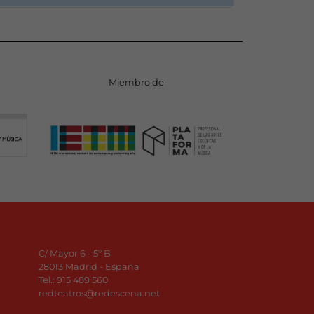
Miembro de
C/ Mayor 6 - 5º B
28013 Madrid - España
Tel.:
915 489 560
redteatros@redescena.net