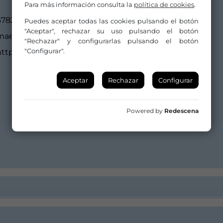
Para más información consulta la
política de cookies
.
678250179
Puedes aceptar todas las cookies pulsando el botón
"Aceptar", rechazar su uso pulsando el botón
maemiacompany@gmail.com
"Rechazar" y configurarlas pulsando el botón
"Configurar".
https://maemiacompany.wixsite.com/maem
Aceptar
Rechazar
Configurar
Powered by
Redescena