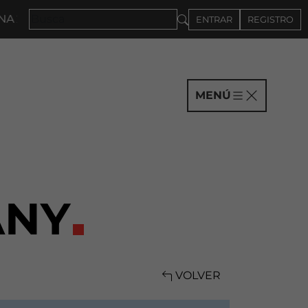
2027 · CONVOCATORIA A COMPAÑÍAS HASTA EL 4DE S
ENTRAR
REGISTRO
MENÚ
ANY
VOLVER