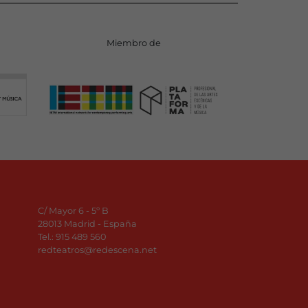
Miembro de
C/ Mayor 6 - 5º B
28013 Madrid - España
Tel.:
915 489 560
redteatros@redescena.net