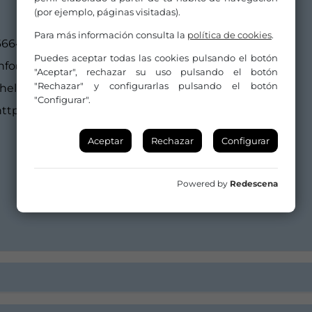
(por ejemplo, páginas visitadas).
Para más información consulta la
política de cookies
.
666430179
Puedes aceptar todas las cookies pulsando el botón
info@thelittlequeens.com
"Aceptar", rechazar su uso pulsando el botón
"Rechazar" y configurarlas pulsando el botón
thelittlequeens@yahoo.es
"Configurar".
ttp://thelittlequeens.com
Aceptar
Rechazar
Configurar
Powered by
Redescena