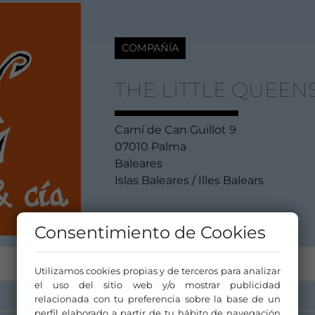
COMPAÑÍA
THE LITTLE QUEEN
Camí de Can Guillot 9
07010 Palma
Baleares
Islas Baleares / Illes Balears
Consentimiento de Cookies
Utilizamos cookies propias y de terceros para analizar
el uso del sitio web y/o mostrar publicidad
relacionada con tu preferencia sobre la base de un
perfil elaborado a partir de tu hábito de navegación