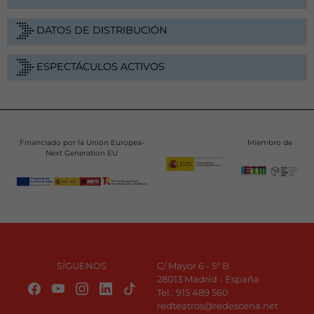
DATOS DE DISTRIBUCIÓN
ESPECTÁCULOS ACTIVOS
Financiado por la Unión Europea-
Miembro de
Next Generation EU
SÍGUENOS
C/ Mayor 6 - 5º B
28013 Madrid - España
Tel.:
915 489 560
redteatros@redescena.net