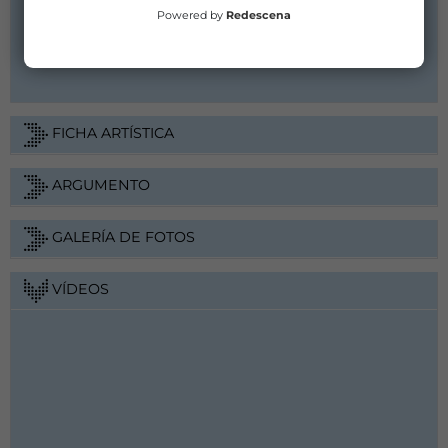
iratxe@portal71.com
Powered by
Redescena
944100798
Web
FICHA ARTÍSTICA
ARGUMENTO
GALERÍA DE FOTOS
VÍDEOS