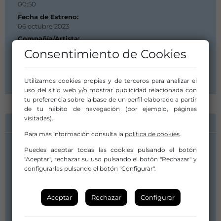
00:50
Fecha de Estreno:
06 octubre 2023
Compañía/Artista:
PORTAL 71 PRODUCCIONES CULTURALES
Consentimiento de Cookies
Distribuidor/a:
PORTAL 71 PRODUCCIONES CULTURALES
Utilizamos cookies propias y de terceros para analizar el
uso del sitio web y/o mostrar publicidad relacionada con
tu preferencia sobre la base de un perfil elaborado a partir
de tu hábito de navegación (por ejemplo, páginas
visitadas).
INFORMACIÓN DE CONTACTO
Para más información consulta la
política de cookies
.
Puedes aceptar todas las cookies pulsando el botón
Compañía/Artista:
"Aceptar", rechazar su uso pulsando el botón "Rechazar" y
PORTAL 71 PRODUCCIONES CULTURALES
configurarlas pulsando el botón "Configurar".
iratxe@portal71.com
944100798
Aceptar
Rechazar
Configurar
Distribuidor/a:
PORTAL 71 PRODUCCIONES CULTURALES