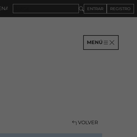
2027 · CONVOCATORIA A COMPAÑÍAS HASTA EL 4DE S
ENTRAR
REGISTRO
MENÚ
VOLVER