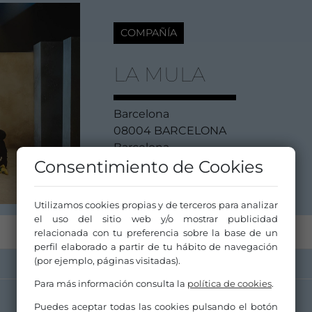
COMPAÑÍA
LA MULA
Barcelona
08004 BARCELONA
Barcelona
Consentimiento de Cookies
Cataluña / Catalunya
Utilizamos cookies propias y de terceros para analizar
el uso del sitio web y/o mostrar publicidad
relacionada con tu preferencia sobre la base de un
perfil elaborado a partir de tu hábito de navegación
(por ejemplo, páginas visitadas).
Para más información consulta la
política de cookies
.
Puedes aceptar todas las cookies pulsando el botón