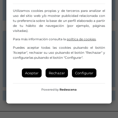
Madrid
Comunidad de Madrid
Utilizamos cookies propias y de terceros para analizar el
uso del sitio web y/o mostrar publicidad relacionada con
tu preferencia sobre la base de un perfil elaborado a partir
de tu hábito de navegación (por ejemplo, páginas
visitadas).
INFORMACIÓN DE CONTACTO
Para más información consulta la
política de cookies
.
Puedes aceptar todas las cookies pulsando el botón
"Aceptar", rechazar su uso pulsando el botón "Rechazar" y
Alicia Calot
configurarlas pulsando el botón "Configurar".
637 51 54 86
Aceptar
Rechazar
Configurar
aliciacalot@gmail.com
Powered by
Redescena
ESPECTÁCULOS ACTIVOS