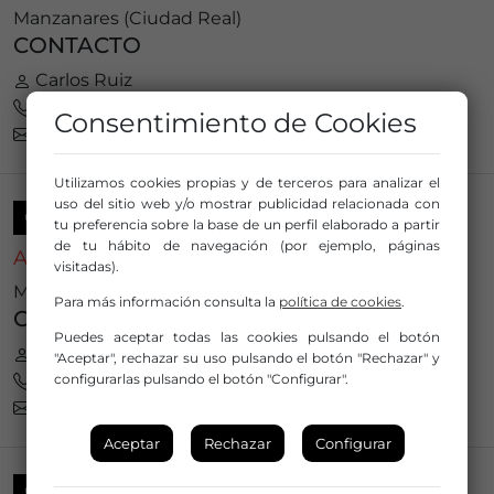
Manzanares (Ciudad Real)
CONTACTO
Carlos Ruiz
689931862
Consentimiento de Cookies
cia.aciegas@gmail.com
Utilizamos cookies propias y de terceros para analizar el
uso del sitio web y/o mostrar publicidad relacionada con
COMPAÑÍA
tu preferencia sobre la base de un perfil elaborado a partir
de tu hábito de navegación (por ejemplo, páginas
A CLARAS Y A OSCURAS
visitadas).
Medina del Campo (Valladolid)
Para más información consulta la
política de cookies
.
CONTACTO
Puedes aceptar todas las cookies pulsando el botón
Irene Garrido Quirós
"Aceptar", rechazar su uso pulsando el botón "Rechazar" y
675362355
configurarlas pulsando el botón "Configurar".
teatroaclarasyaoscuras@gmail.com
Aceptar
Rechazar
Configurar
COMPAÑÍA