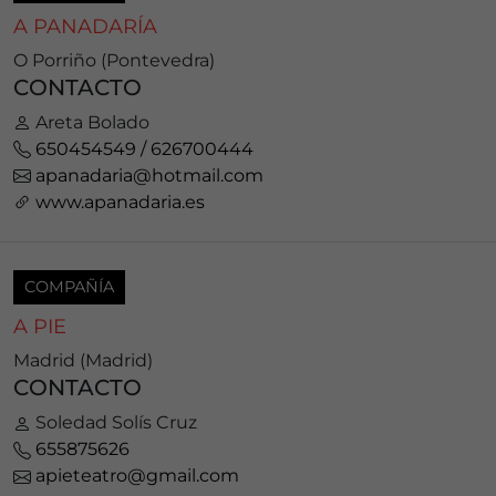
A PANADARÍA
O Porriño (Pontevedra)
CONTACTO
Areta Bolado
650454549 / 626700444
apanadaria@hotmail.com
www.apanadaria.es
COMPAÑÍA
A PIE
Madrid (Madrid)
CONTACTO
Soledad Solís Cruz
655875626
apieteatro@gmail.com