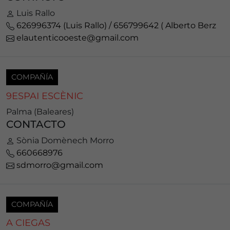
Luis Rallo
626996374 (Luis Rallo) / 656799642 ( Alberto Berz
elautenticooeste@gmail.com
COMPAÑÍA
9ESPAI ESCÈNIC
Palma (Baleares)
CONTACTO
Sònia Domènech Morro
660668976
sdmorro@gmail.com
COMPAÑÍA
A CIEGAS