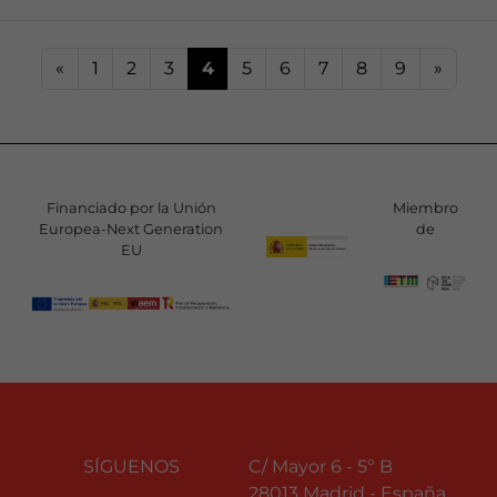
«
1
2
3
4
5
6
7
8
9
»
Financiado por la Unión
Miembro
Europea-Next Generation
de
EU
SÍGUENOS
C/ Mayor 6 - 5º B
28013 Madrid - España