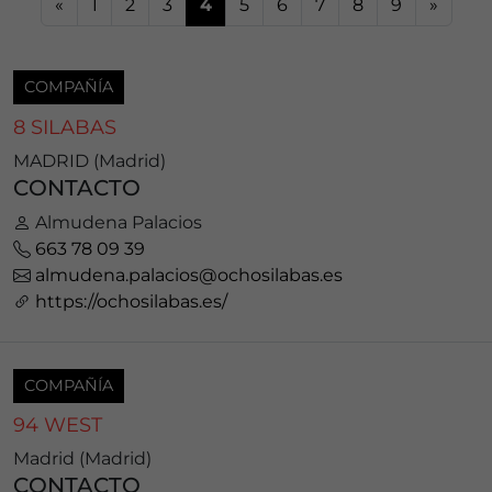
«
1
2
3
4
5
6
7
8
9
»
COMPAÑÍA
8 SILABAS
MADRID (Madrid)
CONTACTO
Almudena Palacios
663 78 09 39
almudena.palacios@ochosilabas.es
https://ochosilabas.es/
COMPAÑÍA
94 WEST
Madrid (Madrid)
CONTACTO