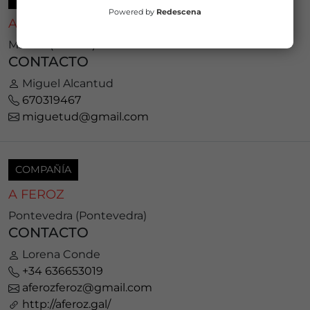
Powered by
Redescena
A DE ARDILLA
Madrid (Madrid)
CONTACTO
Miguel Alcantud
670319467
miguetud@gmail.com
COMPAÑÍA
A FEROZ
Pontevedra (Pontevedra)
CONTACTO
Lorena Conde
+34 636653019
aferozferoz@gmail.com
http://aferoz.gal/