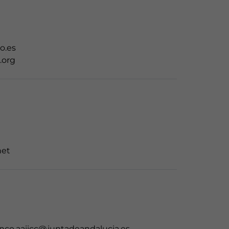
o.es
.org
net
enco.aaiicc@juntadeandalucia.es