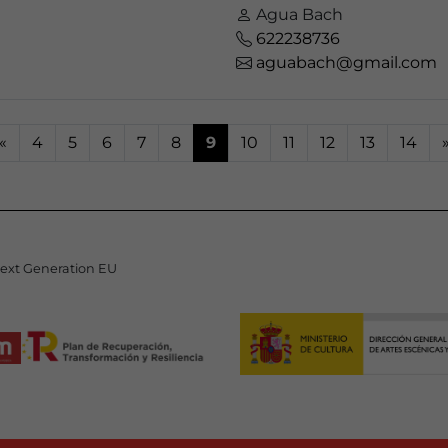
Agua Bach
622238736
aguabach@gmail.com
«
4
5
6
7
8
9
10
11
12
13
14
Next Generation EU