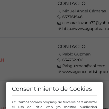
CONTACTO
Miguel Ángel Cámaras
637761546
camaraslozano72@yaho
http://www.agapeteatro
CONTACTO
Pablo Guzman
ÁN
634752206
Pabguzman@aol.com
www.agenceartistique.
Consentimiento de Cookies
CONTACTO
Rafa Díaz Hoyos
Utilizamos cookies propias y de terceros para analizar
955037363
el uso del sitio web y/o mostrar publicidad
distribucion.balletflam