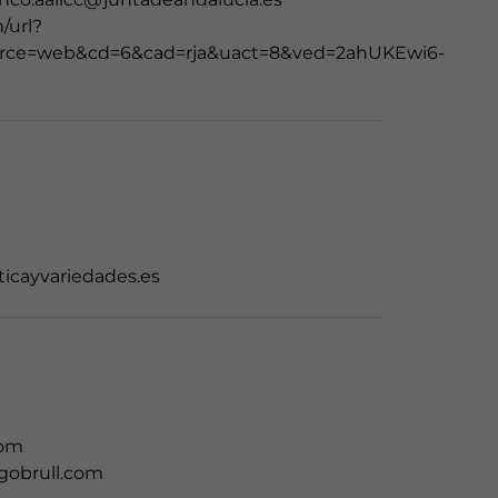
/url?
ource=web&cd=6&cad=rja&uact=8&ved=2ahUKEwi6-
ticayvariedades.es
com
gobrull.com