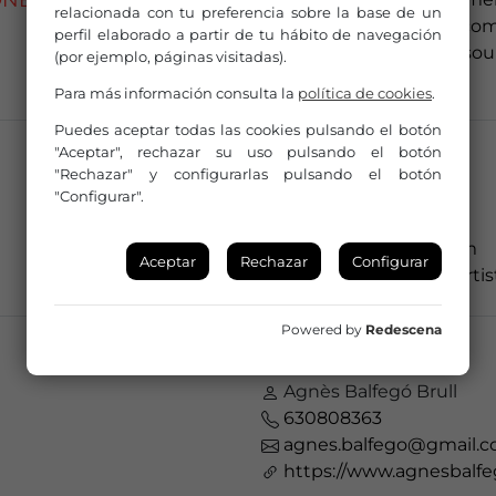
ONES CULTURALES
relacionada con tu preferencia sobre la base de un
https://www.google.com
perfil elaborado a partir de tu hábito de navegación
sa=t&rct=j&q=&esrc=s&s
(por ejemplo, páginas visitadas).
JC6za7h
Para más información consulta la
política de cookies
.
Puedes aceptar todas las cookies pulsando el botón
"Aceptar", rechazar su uso pulsando el botón
CONTACTO
"Rechazar" y configurarlas pulsando el botón
Carlos Alonso
"Configurar".
609406074
cjam1963@gmail.com
Aceptar
Rechazar
Configurar
http://www.agenciaartis
Powered by
Redescena
CONTACTO
Agnès Balfegó Brull
630808363
agnes.balfego@gmail.
https://www.agnesbalfe