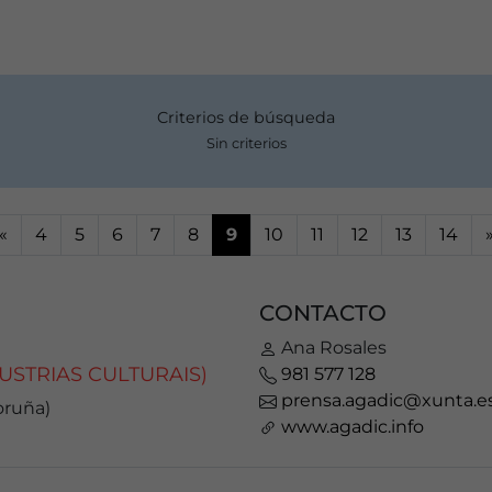
Criterios de búsqueda
Sin criterios
«
4
5
6
7
8
9
10
11
12
13
14
CONTACTO
Ana Rosales
USTRIAS CULTURAIS)
981 577 128
prensa.agadic@xunta.e
oruña)
www.agadic.info