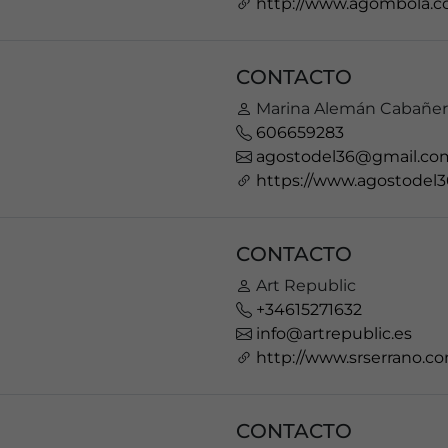
http://www.agombola.c
CONTACTO
Marina Alemán Cabañe
606659283
agostodel36@gmail.co
https://www.agostodel3
CONTACTO
Art Republic
+34615271632
info@artrepublic.es
http://www.srserrano.c
CONTACTO