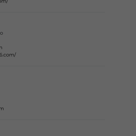
om/
ro
m
6.com/
om