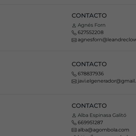
CONTACTO
Agnés Forn
627552208
agnesforn@leandreclo
CONTACTO
678837936
javi.elgenerador@gmai
CONTACTO
Alba Espinasa Galitó
669951287
alba@agombola.com