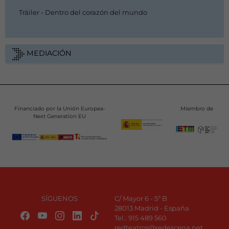
Tráiler - Dentro del corazón del mundo
MEDIACIÓN
Financiado por la Unión Europea-
Miembro de
Next Generation EU
SÍGUENOS
C/ Mayor 6 - 5º B
28013 Madrid - España
Tel.:
915 489 560
redteatros@redescena.net