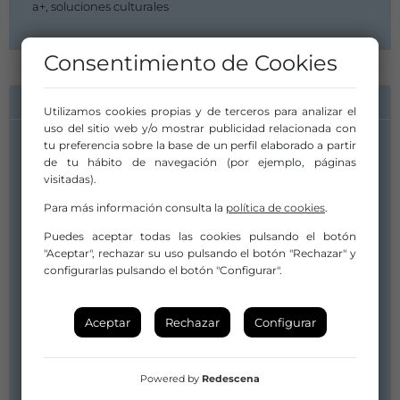
a+, soluciones culturales
Consentimiento de Cookies
INFORMACIÓN DE CONTACTO
Utilizamos cookies propias y de terceros para analizar el
uso del sitio web y/o mostrar publicidad relacionada con
tu preferencia sobre la base de un perfil elaborado a partir
Compañía/Artista:
de tu hábito de navegación (por ejemplo, páginas
Engruna Teatre
visitadas).
engruna@engrunateatre.com
Para más información consulta la
política de cookies
.
engrunateatre@gmail.com
0034 649200407
Puedes aceptar todas las cookies pulsando el botón
"Aceptar", rechazar su uso pulsando el botón "Rechazar" y
Distribuidor/a:
configurarlas pulsando el botón "Configurar".
a+, soluciones culturales
ma.marchirant@a-mas.net
Aceptar
Rechazar
Configurar
laura.marin@a-mas.net
616533805 - 616273496
Web
Powered by
Redescena