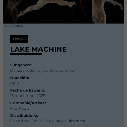
Aureo Gomez
DANZA
LAKE MACHINE
Subgénero:
Danza moderna y contemporánea
Duración:
01:10
Fecha de Estreno:
13 septiembre 2025
Compañía/Artista:
Mari Paula
Distribuidor/a:
Sit and See (Iñaki Díez y Raquel Jiménez)