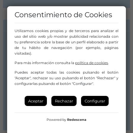
Consentimiento de Cookies
INFORMACIÓN DE CONTACTO
Utilizamos cookies propias y de terceros para analizar el
uso del sitio web y/o mostrar publicidad relacionada con
Compañía/Artista:
tu preferencia sobre la base de un perfil elaborado a partir
Mari Paula
de tu hábito de navegación (por ejemplo, páginas
visitadas).
contactomaripaula@gmail.com
contactomaripaula@gmail.com
Para más información consulta la
política de cookies
.
601458156
Puedes aceptar todas las cookies pulsando el botón
"Aceptar", rechazar su uso pulsando el botón "Rechazar" y
Distribuidor/a:
configurarlas pulsando el botón "Configurar".
Sit and See (Iñaki Díez y Raquel Jiménez)
inaki.diez@sitandsee.es
raquel.jimenez@sitandsee.es
Aceptar
Rechazar
Configurar
627268319
Web
Powered by
Redescena