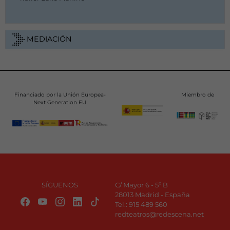
MEDIACIÓN
Financiado por la Unión Europea-
Miembro de
Next Generation EU
SÍGUENOS
C/ Mayor 6 - 5º B
28013 Madrid - España
Tel.:
915 489 560
redteatros@redescena.net