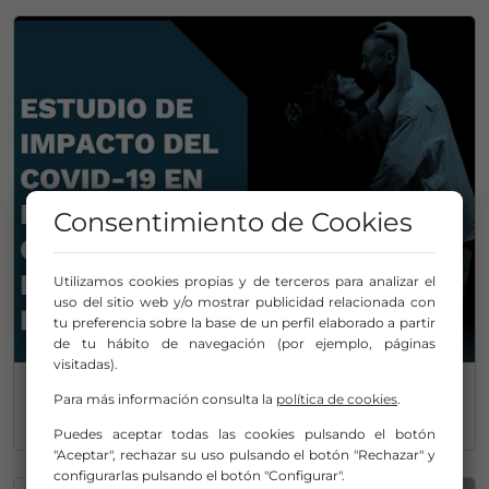
Consentimiento de Cookies
Utilizamos cookies propias y de terceros para analizar el
uso del sitio web y/o mostrar publicidad relacionada con
tu preferencia sobre la base de un perfil elaborado a partir
de tu hábito de navegación (por ejemplo, páginas
visitadas).
Estudio de impacto del COVID-19 en
Para más información consulta la
política de cookies
.
exhibidores, compañías y productoras escénicas
Puedes aceptar todas las cookies pulsando el botón
"Aceptar", rechazar su uso pulsando el botón "Rechazar" y
configurarlas pulsando el botón "Configurar".