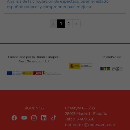
Análisis de la circulación de espectáculos en el estado
español: conocer y comprender para mejorar
«
1
2
»
Financiado por la Unión Europea-
Miembro de
Next Generation EU
SÍGUENOS
C/ Mayor 6 - 5º B
28013 Madrid - España
Tel.:
915 489 560
redteatros@redescena.net