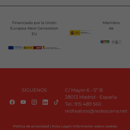
Financiado por la Unión
Miembro
Europea-Next Generation
de
EU
SÍGUENOS
C/ Mayor 6 - 5º B
28013 Madrid - España
Tel.:
915 489 560
redteatros@redescena.net
Política de privacidad
|
Aviso Legal
|
Información sobre cookies