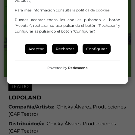
visitadas).
Para más información consulta la
política de cookies
.
Puedes aceptar todas las cookies pulsando el botón
"Aceptar", rechazar su uso pulsando el botón "Rechazar" y
configurarlas pulsando el botón "Configurar".
Aceptar
Rechazar
Configurar
Powered by
Redescena
TEATRO
LOPOLAND
Compañía/Artista:
Chicky Álvarez Producciones
(CAP Teatro)
Distribuidor/a:
Chicky Álvarez Producciones
(CAP Teatro)