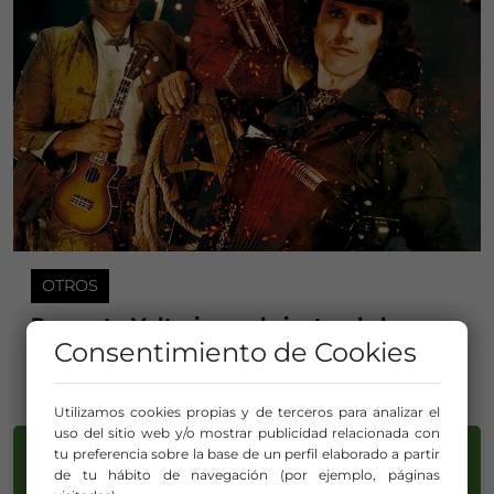
OTROS
Proyecto Voltarie en el vientre de la carpa
Consentimiento de Cookies
Compañía/Artista:
Lapso Producciones
Utilizamos cookies propias y de terceros para analizar el
uso del sitio web y/o mostrar publicidad relacionada con
tu preferencia sobre la base de un perfil elaborado a partir
de tu hábito de navegación (por ejemplo, páginas