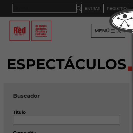
Saltar al panel PAU
ENTRAR
REGISTRO
MENÚ
ESPECTÁCULOS
Buscador
Título
Compañía