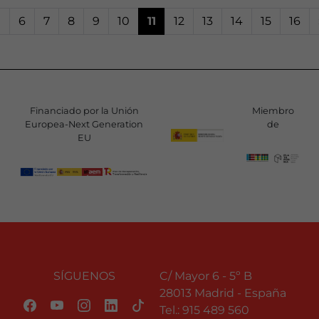
«
6
7
8
9
10
11
12
13
14
15
16
Financiado por la Unión
Miembro
Europea-Next Generation
de
EU
SÍGUENOS
C/ Mayor 6 - 5º B
28013 Madrid - España
Tel.:
915 489 560