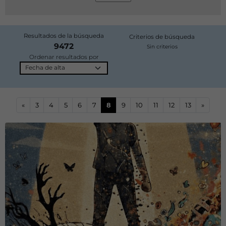
Resultados de la búsqueda
Criterios de búsqueda
9472
Sin criterios
Ordenar resultados por
«
3
4
5
6
7
8
9
10
11
12
13
»