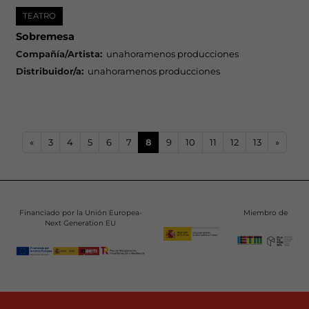
TEATRO
Sobremesa
Compañía/Artista:
unahoramenos producciones
Distribuidor/a:
unahoramenos producciones
«
3
4
5
6
7
8
9
10
11
12
13
»
Financiado por la Unión Europea-
Miembro de
Next Generation EU