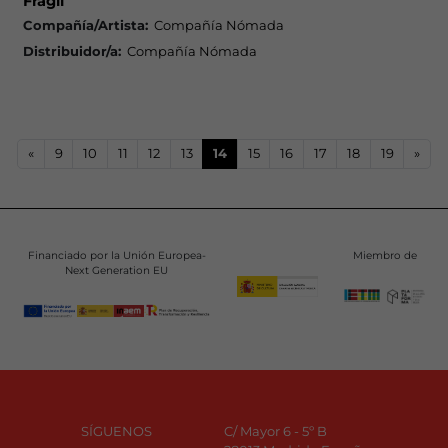
Frágil
Compañía/Artista:
Compañía Nómada
Distribuidor/a:
Compañía Nómada
«
9
10
11
12
13
14
15
16
17
18
19
»
Financiado por la Unión Europea-
Miembro de
Next Generation EU
SÍGUENOS
C/ Mayor 6 - 5º B