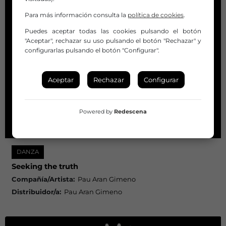
Para más información consulta la
política de cookies
.
Puedes aceptar todas las cookies pulsando el botón
"Aceptar", rechazar su uso pulsando el botón "Rechazar" y
configurarlas pulsando el botón "Configurar".
Aceptar
Rechazar
Configurar
Powered by
Redescena
DANZA
Seeking the truth
Compañía/Artista:
Pau Aran Gimeno
Distribuidor/a:
Pau Aran Gimeno