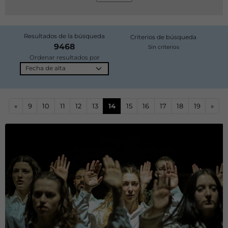
Resultados de la búsqueda
Criterios de búsqueda
9468
Sin criterios
Ordenar resultados por
«
9
10
11
12
13
14
15
16
17
18
19
»