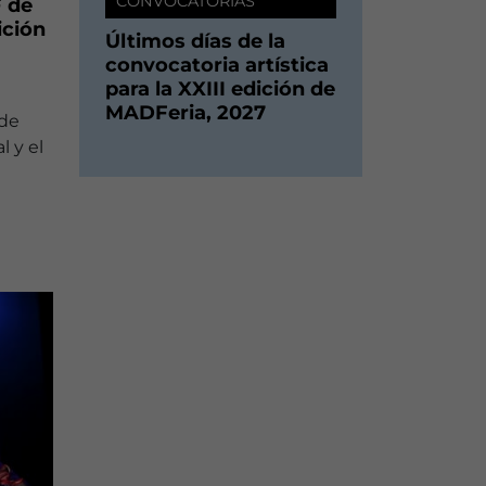
CONVOCATORIAS
F de
ición
Últimos días de la
convocatoria artística
para la XXIII edición de
MADFeria, 2027
 de
l y el