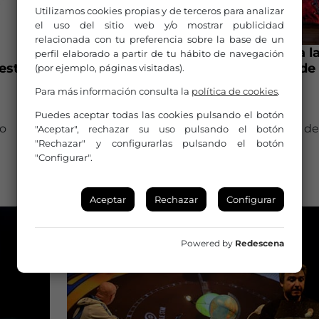
Utilizamos cookies propias y de terceros para analizar
el uso del sitio web y/o mostrar publicidad
relacionada con tu preferencia sobre la base de un
Abierta la convocatoria de ayudas a l
perfil elaborado a partir de tu hábito de navegación
estival
producción y gira de espectáculos de
(por ejemplo, páginas visitadas).
compañías Castilla y León
Para más información consulta la
política de cookies
.
23 de abril de 2019
Puedes aceptar todas las cookies pulsando el botón
 o
Cuenta con una dotación presupuestaria de
"Aceptar", rechazar su uso pulsando el botón
"Rechazar" y configurarlas pulsando el botón
640.000 euros.
"Configurar".
AYUDAS Y CONVOCATORIAS
Aceptar
Rechazar
Configurar
Powered by
Redescena