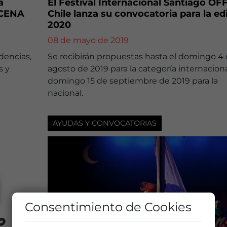
a
El Festival Internacional Santiago OF
SCENA
Chile lanza su convocatoria para la ed
2020
08 de mayo de 2019
dencias,
Se recibirán propuestas hasta el domingo 4
s y
agosto de 2019 para la categoría internaciona
domingo 15 de septiembre de 2019 para la
nacional.
AYUDAS Y CONVOCATORIAS
Consentimiento de Cookies