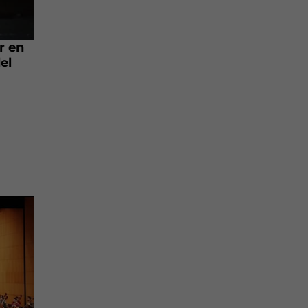
r en
el