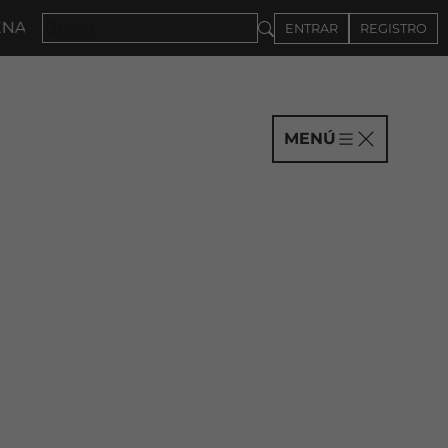
027 · CONVOCATORIA A COMPAÑÍAS HASTA EL 4DE SE
ENTRAR
REGISTRO
MENÚ