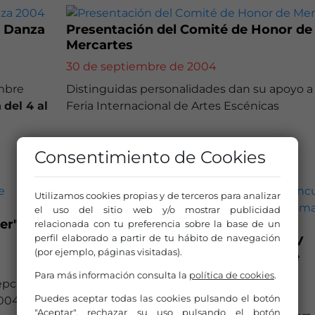
y Danza
Presentación del Comité de Honor de
Mercartes
30 de septiembre de 2004
embre
Distinguidas personalidades dan su apoyo a 
a
del 4 al
Feria Internacional de Artes Escénicas
Consentimiento de Cookies
AYUDAS Y CONVOCATORIAS
Utilizamos cookies propias y de terceros para analizar
el uso del sitio web y/o mostrar publicidad
ter"de
relacionada con tu preferencia sobre la base de un
perfil elaborado a partir de tu hábito de navegación
La Fundación Albéniz convoca el XV
(por ejemplo, páginas visitadas).
Concurso Internacional de piano de
Santander Paloma O'shea
Para más información consulta la
política de cookies
.
epción
30 de septiembre de 2004
Puedes aceptar todas las cookies pulsando el botón
004
"Aceptar", rechazar su uso pulsando el botón