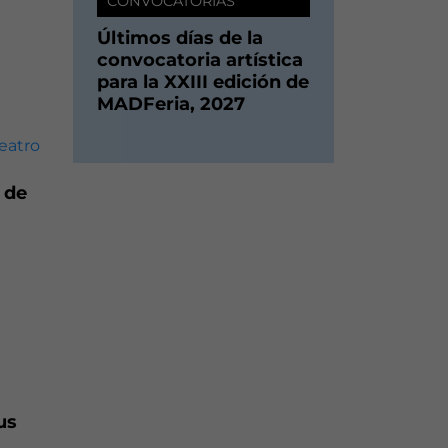
CONVOCATORIAS
Últimos días de la
convocatoria artística
para la XXIII edición de
MADFeria, 2027
 de
us