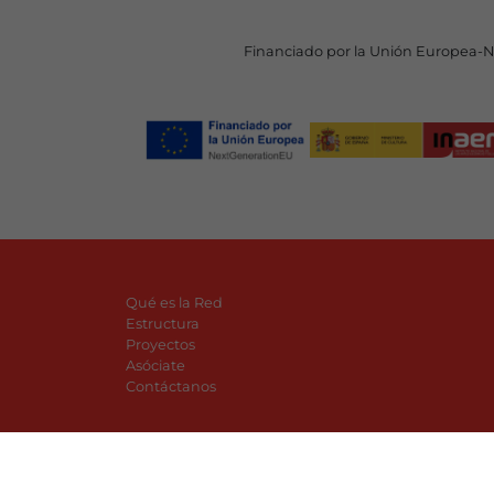
Financiado por la Unión Europea-
Qué es la Red
Estructura
Proyectos
Asóciate
Contáctanos