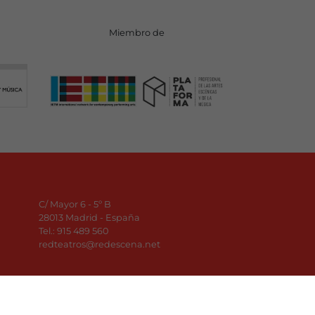
Miembro de
C/ Mayor 6 - 5º B
28013 Madrid - España
Tel.:
915 489 560
redteatros@redescena.net